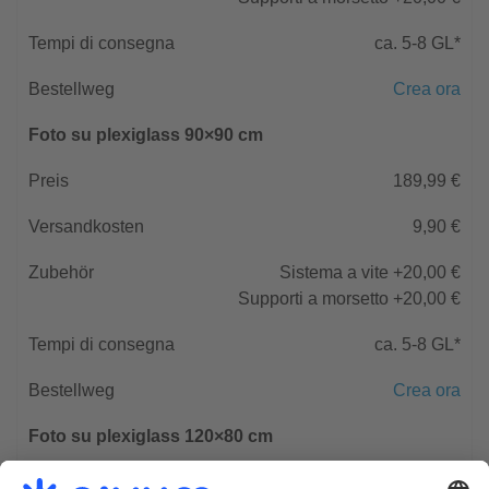
ca. 5-8 GL*
Crea ora
Foto su plexiglass 90×90 cm
189,99 €
9,90 €
Sistema a vite +20,00 €
Supporti a morsetto +20,00 €
ca. 5-8 GL*
Crea ora
Foto su plexiglass 120×80 cm
249,99 €