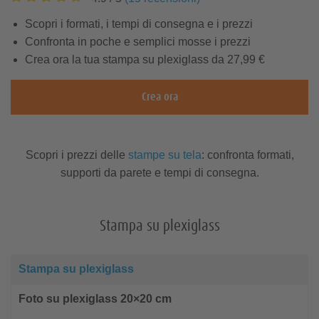
verticale
quadrato
Scopri i formati, i tempi di consegna e i prezzi
Calendari A5
Confronta in poche e semplici mosse i prezzi
Xiaomi
Sony
Crea ora la tua stampa su plexiglass da 27,99 €
Tipi di carte
Calendari A4
Stampa su
Quadri con
Matrimonio
Compleanno
alluminio
cornice
Biglietti pieghevoli
Tazze
Foto-cartoline
Tessili
Stampe fine art
Foto vintage
Crea ora
Copertine & rilegature
personalizzate
Calendari A3
Ordine supplementare
Calendari A2
Scopri i prezzi delle
stampe su tela
: confronta formati,
Nokia
supporti da parete e tempi di consegna.
Idee sul Fotolibro
Festa della
Newsletter
Stampa su forex
Foto Opera
Mamma
Inviti
Fototessera
Decorazioni
Cartoleria
Portacellulare da collo
Stampa su plexiglass
Software Fotomondo Pixum
Squares Pixum
Baby & nascite
Formati & Dimensioni
Cover in silicone
Stampa su plexiglass
Foto Memo
Idee Foto-quadri
Compleanno
Foto su plexiglass 20×20 cm
Cover hard case
Fotocalamite