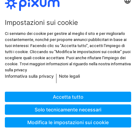
9,90 €
Sistema a vite +20,00 €
Supporti a morsetto +20,00 €
ca. 5-8 GL*
Crea ora
Foto su plexiglass 100×100 cm
229,99 €
9,90 €
Sistema a vite +20,00 €
Supporti a morsetto +20,00 €
ca. 5-8 GL*