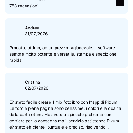
758 recensioni
5
stelle
87 %
4
stelle
11 %
Andrea
31/07/2026
3
stelle
2 %
2
stelle
0 %
Prodotto ottimo, ad un prezzo ragionevole. Il software
sempre molto potente e versatile, stampa e spedizione
1
stelle
0 %
rapida
Le nostre recensioni sono verificate
Cristina
02/07/2026
E? stato facile creare il mio fotolibro con l?app di Pixum.
Le foto a piena pagina sono bellissime, i colori e la qualità
della carta ottimi. Ho avuto un piccolo problema con il
corriere per la consegna ma il servizio assistenza Pixum
e? stato efficiente, puntuale e preciso, risolvendo