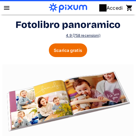
Accedi
Fotolibro panoramico
Fotolibro Pixum
4.9 (758 recensioni)
Stampa foto
Scarica gratis
Poster & quadri
Fotoregali
Calendari
Puzzle
Cover