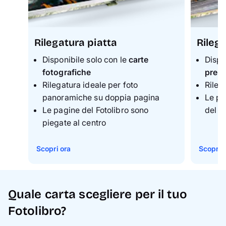
Rilegatura piatta
Rilega
Disponibile solo con le
carte
Dispo
fotografiche
prem
Rilegatura ideale per foto
Rileg
panoramiche su doppia pagina
Le pa
Le pagine del Fotolibro sono
del F
piegate al centro
Scopri ora
Scopri 
Quale carta scegliere per il tuo
Fotolibro?