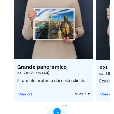
Grande panoramico
XXL p
ca. 28×21 cm (A4)
ca. 38×
Il formato preferito dai nostri clienti.
Eccelle
Crea ora
Crea or
da 29,99 €