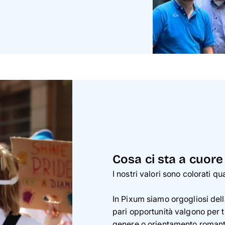
Cosa ci sta a cuore
I nostri valori sono colorati q
In Pixum siamo orgogliosi della
pari opportunità valgono per t
genere o orientamento romant