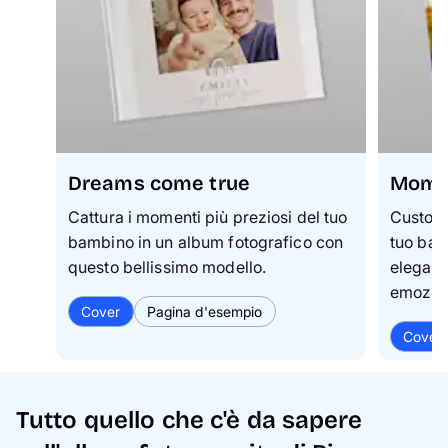
Dreams come true
Mome
Cattura i momenti più preziosi del tuo
Custodi
bambino in un album fotografico con
tuo bam
questo bellissimo modello.
elegant
emozion
Cover
Pagina d'esempio
Cover
Tutto quello che c'è da sapere