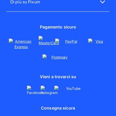
Di più su Pixum
Cover personalizzate
Dillo a un amico
Chi siamo
Stampa foto su tela
Sostenibilità
Poster personalizzati
Pagamento sicuro
Vieni a trovarci su
Consegna sicura