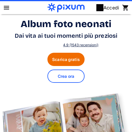
Accedi
Album foto neonati
Fotolibro Pixum
Dai vita ai tuoi momenti più preziosi
Stampa foto
4.9 (1543 recensioni)
Poster & quadri
Scarica gratis
Fotoregali
Crea ora
Calendari
Puzzle
Cover