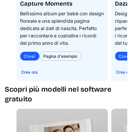
Capture Moments
Dazzl
Bellissimo album per bebè con design
Design 
floreale e una splendida pagina
riquadri
dedicata ai dati di nascita. Perfetto
perfett
per raccontare e custodire i ricordi
i ricord
del primo anno di vita.
del tuo
Cover
Pagina d'esempio
Cover
Crea ora
Crea or
Scopri più modelli nel software
gratuito