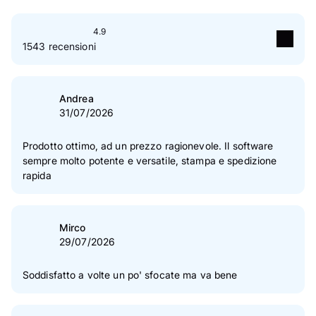
4.9
1543 recensioni
5
stelle
88 %
4
stelle
11 %
Andrea
31/07/2026
3
stelle
1 %
2
stelle
0 %
Prodotto ottimo, ad un prezzo ragionevole. Il software
sempre molto potente e versatile, stampa e spedizione
1
stelle
0 %
rapida
Le nostre recensioni sono verificate
Mirco
29/07/2026
Soddisfatto a volte un po' sfocate ma va bene