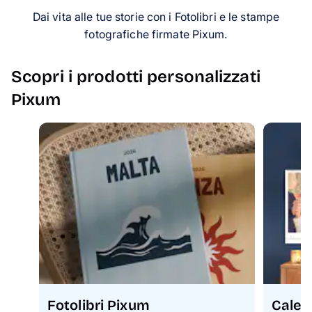
Biglietti
Dai vita alle tue storie con i Fotolibri e le stampe
fotografiche firmate Pixum.
Ispirazioni
Scopri i prodotti personalizzati
Assistenza
Pixum
✈️ Collezione viaggi
Fotolibri Pixum
Calen