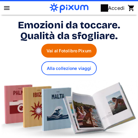
Accedi
Emozioni da toccare.
Fotolibro Pixum
Qualità da sfogliare.
Stampa foto
Vai al Fotolibro Pixum
Poster & quadri
Alla collezione viaggi
Fotoregali
Calendari
Puzzle
Cover