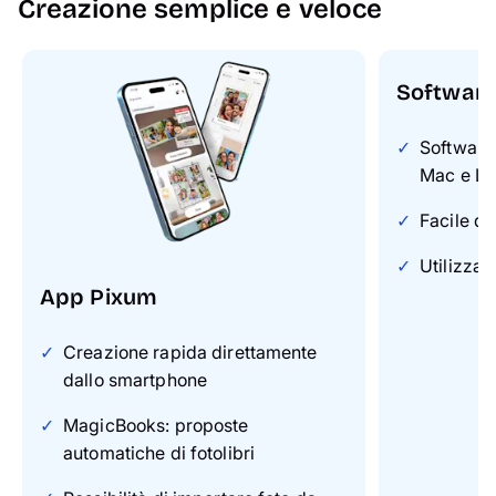
Creazione semplice e veloce
Softwar
Software
Mac e Li
Facile da
Utilizzab
App Pixum
Creazione rapida direttamente
dallo smartphone
MagicBooks: proposte
automatiche di fotolibri