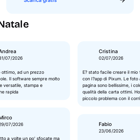
Scarica gratis
Natale
Andrea
Cristina
31/07/2026
02/07/2026
 ottimo, ad un prezzo
E? stato facile creare il mio 
ole. Il software sempre molto
con l?app di Pixum. Le foto
e versatile, stampa e
pagina sono bellissime, i colo
ne rapida
qualità della carta ottimi. Ho avuto un
piccolo problema con il corri
consegna ma il servizio ass
Pixum e? stato efficiente, puntuale e
Mirco
preciso, risolvendo immedi
Fabio
29/07/2026
23/06/2026
tto a volte un po' sfocate ma