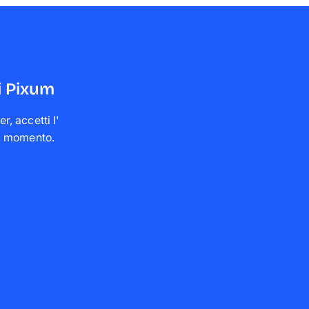
i Pixum
r, accetti l'
asi momento
.