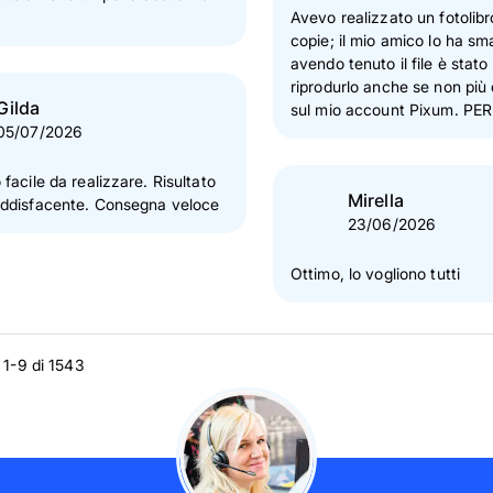
Avevo realizzato un fotolibr
copie; il mio amico lo ha sm
avendo tenuto il file è stato
riprodurlo anche se non più 
Gilda
sul mio account Pixum. PERFETTO ho
05/07/2026
(ri)fatto un bel regalo!
 facile da realizzare. Risultato
Mirella
oddisfacente. Consegna veloce
23/06/2026
Ottimo, lo vogliono tutti
 1-9 di 1543